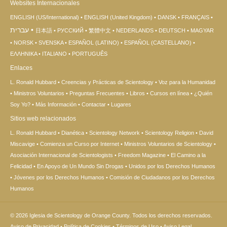
Websites Internacionales
ENGLISH (US/International)
ENGLISH (United Kingdom)
DANSK
FRANÇAIS
עברית
日本語
РУССКИЙ
繁體中文
NEDERLANDS
DEUTSCH
MAGYAR
NORSK
SVENSKA
ESPAÑOL (LATINO)
ESPAÑOL (CASTELLANO)
ΕΛΛΗΝΙΚA
ITALIANO
PORTUGUÊS
Enlaces
L. Ronald Hubbard
Creencias y Prácticas de Scientology
Voz para la Humanidad
Ministros Voluntarios
Preguntas Frecuentes
Libros
Cursos en línea
¿Quién
Soy Yo?
Más Información
Contactar
Lugares
Sitios web relacionados
L. Ronald Hubbard
Dianética
Scientology Network
Scientology Religion
David
Miscavige
Comienza un Curso por Internet
Ministros Voluntarios de Scientology
Asociación Internacional de Scientologists
Freedom Magazine
El Camino a la
Felicidad
En Apoyo de Un Mundo Sin Drogas
Unidos por los Derechos Humanos
Jóvenes por los Derechos Humanos
Comisión de Ciudadanos por los Derechos
Humanos
© 2026
Iglesia de Scientology de Orange County.
Todos los derechos reservados.
Aviso de Privacidad
•
Política de Cookies
•
Términos de Uso
•
Aviso Legal