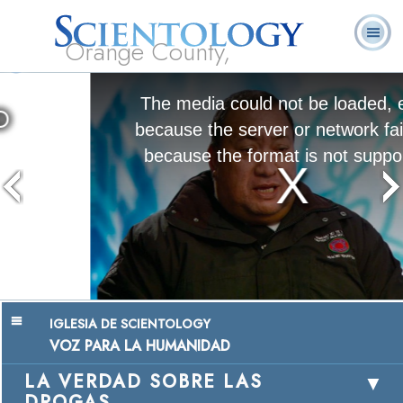
Orange County,
CA
Acerca de
L. Ronald
¿Qué es
Ministros
Preguntas
Libros
Nosotros
Hubbard
Scientology?
Voluntarios
Frecuentes
The media could not be loaded, either
because the server or network failed or
because the format is not supported.
Chairman, Mangere Maori Wardens
Association
Ver Video
IGLESIA DE SCIENTOLOGY
VOZ PARA LA HUMANIDAD
LA VERDAD SOBRE LAS
DROGAS