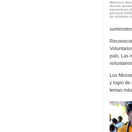
Ministros Volu
mundo ayudaro
operaciones de
personal médic
de múltiples m
suministro
Reconocien
Voluntario
país. Las 
voluntarios
Los Minist
y logro de
temas más