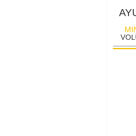
AY
MI
VOL