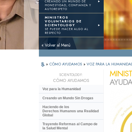
CREANDO UN MUNDO DE
HONESTIDAD, CONFIANZA Y
AUTORESPETO
MINISTROS
VOLUNTARIOS DE
SCIENTOLOGY
SE PUEDE HACER ALGO AL
RESPECTO
« Volver al Menú
»
CÓMO AYUDAMOS
»
VOZ PARA LA HUMANIDA
MINIS
SCIENTOLOGY:
AYUDA
CÓMO AYUDAMOS
Voz para la Humanidad
Creando un Mundo Sin Drogas
Haciendo de los
Derechos Humanos una Realidad
Global
Trayendo Reformas al Campo de
la Salud Mental