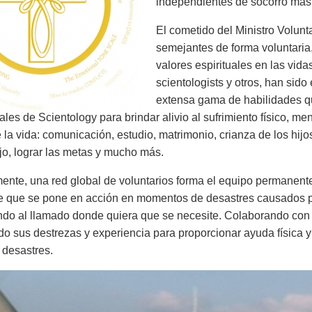
independientes de socorro más g
El cometido del Ministro Volunt
semejantes de forma voluntaria, 
valores espirituales en las vida
scientologists y otros, han sid
extensa gama de habilidades qu
es de Scientology para brindar alivio al sufrimiento físico, ment
 la vida: comunicación, estudio, matrimonio, crianza de los hijo
ajo, lograr las metas y mucho más.
ente, una red global de voluntarios forma el equipo permanent
e que se pone en acción en momentos de desastres causados po
do al llamado donde quiera que se necesite. Colaborando con
ado sus destrezas y experiencia para proporcionar ayuda física y 
 desastres.