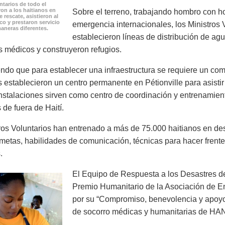
ntarios de todo el
n a los haitianos en
Sobre el terreno, trabajando hombro con h
 rescate, asistieron al
o y prestaron servicio
emergencia internacionales, los Ministros 
aneras diferentes.
establecieron líneas de distribución de ag
s médicos y construyeron refugios.
do que para establecer una infraestructura se requiere un comp
s establecieron un centro permanente en Pétionville para asistir 
instalaciones sirven como centro de coordinación y entrenamien
 de fuera de Haití.
ros Voluntarios han entrenado a más de 75.000 haitianos en de
 metas, habilidades de comunicación, técnicas para hacer fren
.
El Equipo de Respuesta a los Desastres de 
Premio Humanitario de la Asociación de 
por su “Compromiso, benevolencia y apoyo 
de socorro médicas y humanitarias de HA