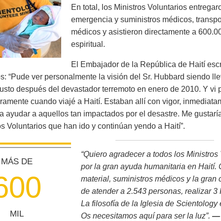
En total, los Ministros Voluntarios entrega
emergencia y suministros médicos, transpo
médicos y asistieron directamente a 600.00
espiritual.
El Embajador de la República de Haití escr
: “Pude ver personalmente la visión del Sr. Hubbard siendo ll
 justo después del devastador terremoto en enero de 2010. Y vi 
uramente cuando viajé a Haití. Estaban allí con vigor, inmedia
a ayudar a aquellos tan impactados por el desastre. Me gustarí
os Voluntarios que han ido y continúan yendo a Haití”.
“Quiero agradecer a todos los Ministros
MÁS DE
por la gran ayuda humanitaria en Haití.
6
0
0
material, suministros médicos y la gran
de atender a 2.543 personas, realizar 3
La filosofía de la Iglesia de Scientolog
MIL
Os necesitamos aquí para ser la luz”.
— 