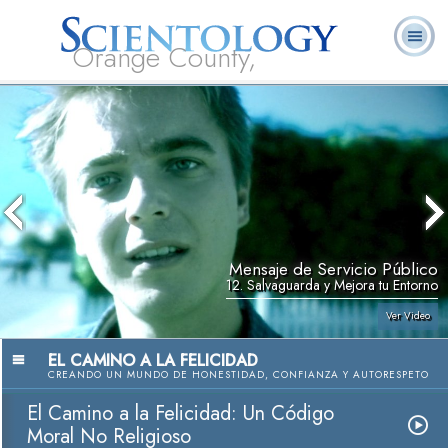
Orange County,
CA
Acerca de
L. Ronald
¿Qué es
Ministros
Preguntas
Libros
Nosotros
Hubbard
Scientology?
Voluntarios
Frecuentes
Mensaje de Servicio Público
12. Salvaguarda y Mejora tu Entorno
Ver Video
EL CAMINO A LA FELICIDAD
CREANDO UN MUNDO DE HONESTIDAD, CONFIANZA Y AUTORESPETO
El Camino a la Felicidad: Un Código
Moral No Religioso