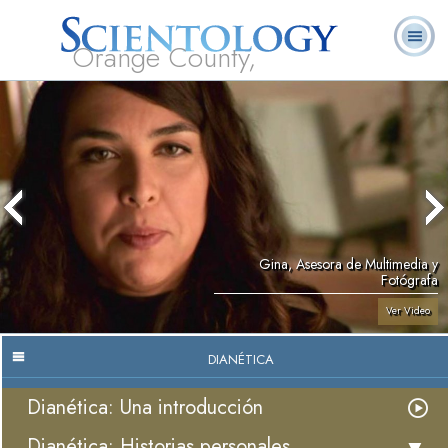
Orange County,
CA
Acerca de
L. Ronald
¿Qué es
Ministros
Preguntas
Libros
Nosotros
Hubbard
Scientology?
Voluntarios
Frecuentes
Gina, Asesora de Multimedia y
Fotógrafa
Ver Video
DIANÉTICA
Dianética: Una introducción
Dianética: Historias personales