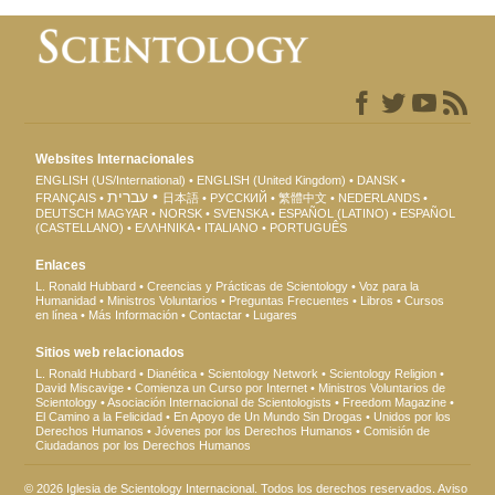
Websites Internacionales
ENGLISH (US/International)
ENGLISH (United Kingdom)
DANSK
עברית
FRANÇAIS
日本語
РУССКИЙ
繁體中文
NEDERLANDS
DEUTSCH
MAGYAR
NORSK
SVENSKA
ESPAÑOL (LATINO)
ESPAÑOL
(CASTELLANO)
ΕΛΛΗΝΙΚA
ITALIANO
PORTUGUÊS
Enlaces
L. Ronald Hubbard
Creencias y Prácticas de Scientology
Voz para la
Humanidad
Ministros Voluntarios
Preguntas Frecuentes
Libros
Cursos
en línea
Más Información
Contactar
Lugares
Sitios web relacionados
L. Ronald Hubbard
Dianética
Scientology Network
Scientology Religion
David Miscavige
Comienza un Curso por Internet
Ministros Voluntarios de
Scientology
Asociación Internacional de Scientologists
Freedom Magazine
El Camino a la Felicidad
En Apoyo de Un Mundo Sin Drogas
Unidos por los
Derechos Humanos
Jóvenes por los Derechos Humanos
Comisión de
Ciudadanos por los Derechos Humanos
© 2026 Iglesia de Scientology Internacional. Todos los derechos reservados.
Aviso