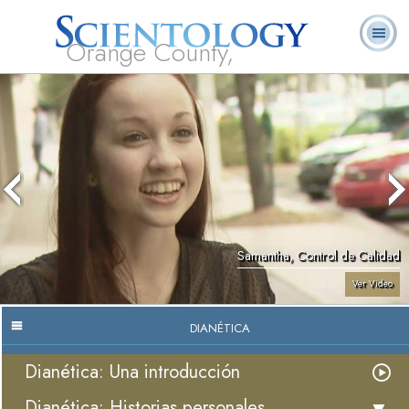
Orange County,
CA
Acerca de
L. Ronald
¿Qué es
Ministros
Preguntas
Libros
Nosotros
Hubbard
Scientology?
Voluntarios
Frecuentes
Samantha, Control de Calidad
Ver Video
DIANÉTICA
Dianética: Una introducción
Dianética: Historias personales