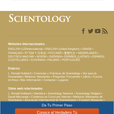
Websites Internacionales
ENGLISH (US/International)
ENGLISH (United Kingdom)
DANSK
עברית
FRANÇAIS
日本語
РУССКИЙ
繁體中文
NEDERLANDS
DEUTSCH
MAGYAR
NORSK
SVENSKA
ESPAÑOL (LATINO)
ESPAÑOL
(CASTELLANO)
ΕΛΛΗΝΙΚA
ITALIANO
PORTUGUÊS
Enlaces
L. Ronald Hubbard
Creencias y Prácticas de Scientology
Voz para la
Humanidad
Ministros Voluntarios
Preguntas Frecuentes
Libros
Cursos
en línea
Más Información
Contactar
Lugares
Sitios web relacionados
L. Ronald Hubbard
Dianética
Scientology Network
Scientology Religion
David Miscavige
Comienza un Curso por Internet
Ministros Voluntarios de
Scientology
Asociación Internacional de Scientologists
Freedom Magazine
El Camino a la Felicidad
En Apoyo de Un Mundo Sin Drogas
Unidos por los
Da Tu Primer Paso
Derechos Humanos
Jóvenes por los Derechos Humanos
Comisión de
Ciudadanos por los Derechos Humanos
Conoce al Verdadero Tú