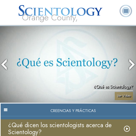
Orange County,
CA
Acerca de
L. Ronald
¿Qué es
Ministros
Preguntas
Libros
Nosotros
Hubbard
Scientology?
Voluntarios
Frecuentes
¿Qué es Scientology?
Ver Video
CREENCIAS Y PRÁCTICAS
¿Qué dicen los scientologists acerca de
Scientology?