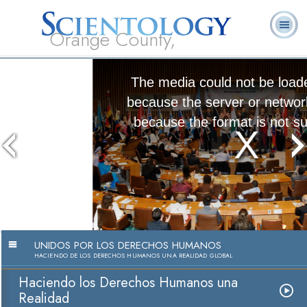
Orange County,
CA
Acerca de
L. Ronald
¿Qué es
Ministros
Preguntas
Libros
Nosotros
Hubbard
Scientology?
Voluntarios
Frecuentes
The media could not be loaded, either
because the server or network failed or
because the format is not supported.
Convirtiendo los Derechos Humanos
en una Realidad
Ver Video
UNIDOS POR LOS DERECHOS HUMANOS
HACIENDO DE LOS DERECHOS HUMANOS UNA REALIDAD GLOBAL
Haciendo los Derechos Humanos una
Realidad