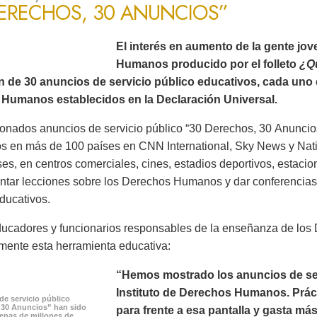
DERECHOS, 30 ANUNCIOS”
El interés en aumento de la gente jo
Humanos producido por el folleto
¿Q
ón de 30 anuncios de servicio público educativos, cada uno 
Humanos establecidos en la Declaración Universal.
onados anuncios de servicio público “30 Derechos, 30 Anuncios
os en más de 100 países en CNN International, Sky News y Na
es, en centros comerciales, cines, estadios deportivos, estacion
ntar lecciones sobre los Derechos Humanos y dar conferencias 
ducativos.
ucadores y funcionarios responsables de la enseñanza de lo
mente esta herramienta educativa:
“Hemos mostrado los anuncios de serv
Instituto de Derechos Humanos. Prác
de servicio público
 30 Anuncios” han sido
para frente a esa pantalla y gasta m
cenas de millones de