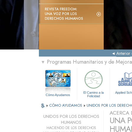
REVISTA FREEDOM:
UNA VOZ POR LOS
DERECHOS HUMANOS
Anterior
Programas Humanitarios y de Mejora 
▼
El Camino a la
Applied Sch
Cómo Ayudamos
Felicidad
»
CÓMO AYUDAMOS
»
UNIDOS POR LOS DEREC
ACERCA 
UNIDOS POR LOS DERECHOS
UNA P
HUMANOS
HUMAN
HACIENDO DE LOS DERECHOS