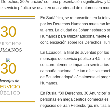
 Derechos, 30 Anuncios” son una presentación significativa y f
e servicio público se usan en una variedad de entornos en mu
En Sudáfrica, se retransmiten en la tele
por los Derechos Humanos muestran los
30
talleres. La ciudad de Johannesburgo s
Humanos para utilizar adicionalmente es
concienciación sobre los Derechos Huma
ERECHOS
UMANOS
En Ecuador, la filial de Juventud por l
mensajes de servicio público a 4,5 mill
30
concurrentemente impartían seminarios 
campaña nacional fue tan efectiva conci
de Ecuador adoptó oficialmente el prog
ensajes de
Humanos.
ERVICIO
ÚBLICO
En Rusia, “30 Derechos, 30 Anuncios” s
personas en mega centros comerciales,
negocios de San Petersburgo, multisalas