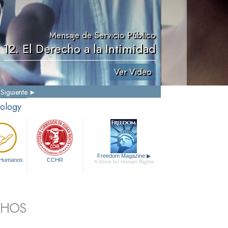
Mensaje de Servicio Público
12. El Derecho a la Intimidad
Ver Video
Siguiente
tology
Freedom Magazine
▶
 Humanos
CCHR
A Voice for Human Rights
CHOS