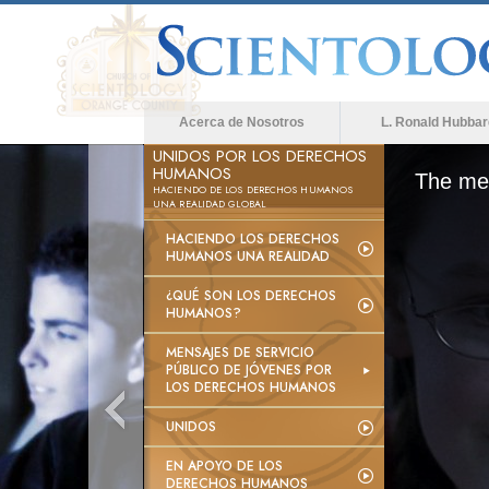
Acerca de Nosotros
L. Ronald Hubbar
UNIDOS POR LOS DERECHOS
HUMANOS
The med
HACIENDO DE LOS DERECHOS HUMANOS
UNA REALIDAD GLOBAL
HACIENDO LOS DERECHOS
HUMANOS UNA REALIDAD
¿QUÉ SON LOS DERECHOS
HUMANOS?
MENSAJES DE SERVICIO
PÚBLICO DE JÓVENES POR
LOS DERECHOS HUMANOS
UNIDOS
EN APOYO DE LOS
DERECHOS HUMANOS