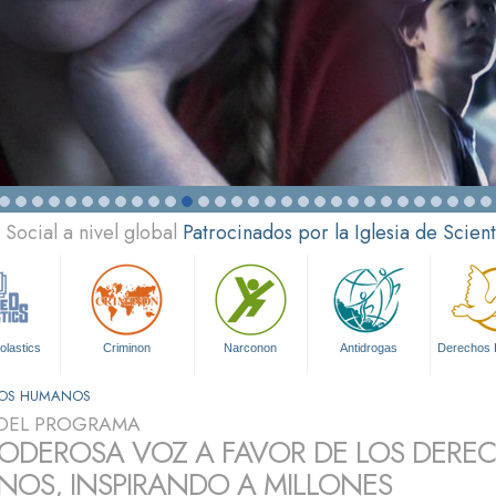
Social a nivel global
Patrocinados por la Iglesia de Scien
olastics
Criminon
Narconon
Antidrogas
Derechos
HOS HUMANOS
DEL PROGRAMA
ODEROSA VOZ A FAVOR DE LOS DERE
OS, INSPIRANDO A MILLONES