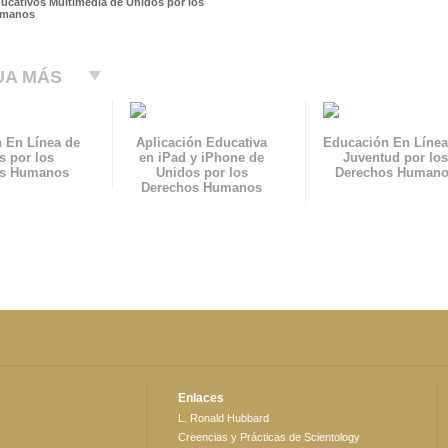
ducativos Multimedia de Unidos por los
umanos
UA MÁS
 En Línea de
Aplicación Educativa
Educación En Línea
s por los
en iPad y iPhone de
Juventud por los
os Humanos
Unidos por los
Derechos Human
Derechos Humanos
Enlaces
L. Ronald Hubbard
Creencias y Prácticas de Scientology