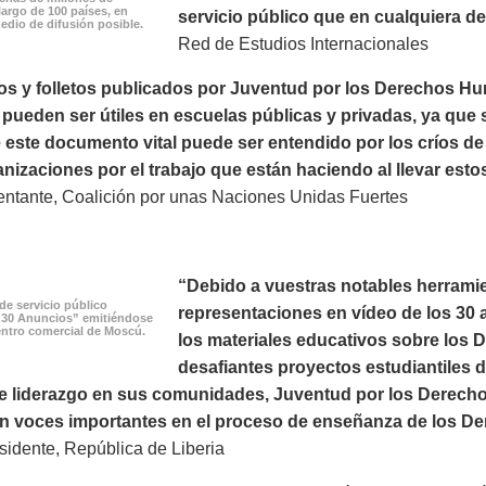
largo de 100 países, en
servicio público que en cualquiera de 
edio de difusión posible.
Red de Estudios Internacionales
os y folletos publicados por Juventud por los Derechos H
ueden ser útiles en escuelas públicas y privadas, ya que s
este documento vital puede ser entendido por los críos de
nizaciones por el trabajo que están haciendo al llevar esto
ntante, Coalición por unas Naciones Unidas Fuertes
“Debido a vuestras notables herramie
de servicio público
representaciones en vídeo de los 30 a
 30 Anuncios” emitiéndose
ntro comercial de Moscú.
los materiales educativos sobre los
desafiantes proyectos estudiantiles 
e liderazgo en sus comunidades, Juventud por los Derechos
on voces importantes en el proceso de enseñanza de los D
idente, República de Liberia