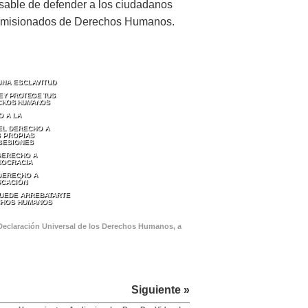
nsable de defender a los ciudadanos
 comisionados de Derechos Humanos.
UNA ESCLAVITUD
LEY PROTEGE TUS
CHOS HUMANOS
O A LA
EL DERECHO A
 PROPIAS
SESIONES
DERECHO A
MOCRACIA
 DERECHO A
UCACIÓN
PUEDE ARREBATARTE
CHOS HUMANOS
 Declaración Universal de los Derechos Humanos, a
Siguiente »