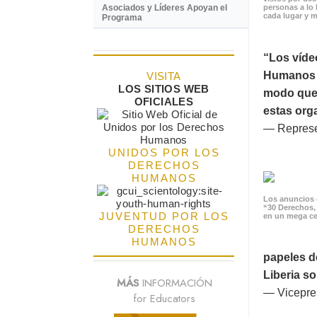
Asociados y Líderes Apoyan el
personas a lo 
cada lugar y m
Programa
“Los víde
Humanos p
VISITA
LOS SITIOS WEB
modo que 
OFICIALES
estas orga
— Represe
UNIDOS POR LOS
DERECHOS
HUMANOS
Los anuncios 
“30 Derechos,
JUVENTUD POR LOS
en un mega ce
DERECHOS
HUMANOS
papeles d
Liberia s
MÁS
INFORMACIÓN
— Vicepres
for Educators