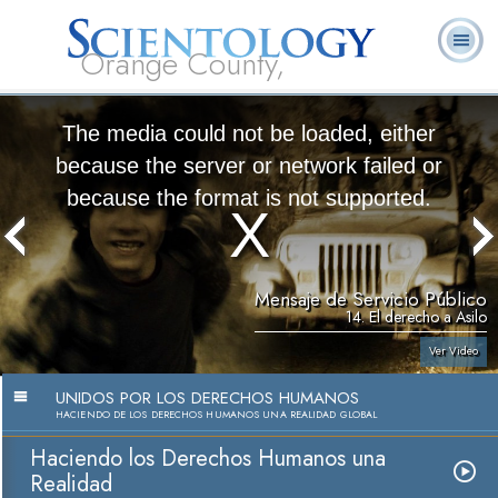
Orange County,
CA
Acerca de
L. Ronald
¿Qué es
Ministros
Preguntas
Libros
Nosotros
Hubbard
Scientology?
Voluntarios
Frecuentes
The media could not be loaded, either
because the server or network failed or
because the format is not supported.
Mensaje de Servicio Público
14. El derecho a Asilo
Ver Video
UNIDOS POR LOS DERECHOS HUMANOS
HACIENDO DE LOS DERECHOS HUMANOS UNA REALIDAD GLOBAL
Haciendo los Derechos Humanos una
Realidad