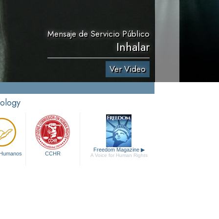
Mensaje de Servicio Público
Inhalar
Ver Video
tology
Freedom Magazine
▶
 Humanos
CCHR
A Voice for Human Rights