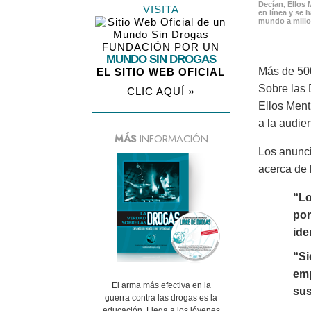
Decían, Ellos 
VISITA
en línea y se 
mundo a millo
FUNDACIÓN POR UN
MUNDO SIN DROGAS
Más de 500
EL SITIO WEB OFICIAL
Sobre las 
CLIC AQUÍ »
Ellos Ment
a la audie
MÁS
INFORMACIÓN
Los anunci
acerca de 
“Lo
por
ide
“Si
emp
El arma más efectiva en la
sus
guerra contra las drogas es la
educación. Llega a los jóvenes