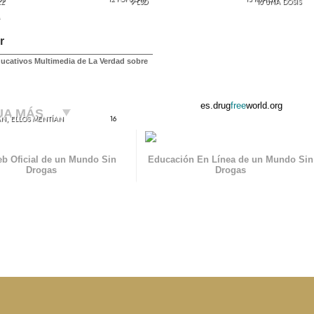
EZ
9 LSD
10 UNA DOSIS
r
ducativos Multimedia de La Verdad sobre
es.drug
free
world.org
UA MÁS
AN, ELLOS MENTÍAN
16
eb Oficial de un Mundo Sin
Educación En Línea de un Mundo Sin
Drogas
Drogas