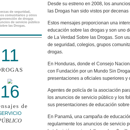
Desde su estreno en 2008, los anuncios
las Drogas han sido vistos por decenas
uerzas de seguridad,
pos comunitarios y otros
prevención de drogas
nuncios de servicio público
Estos mensajes proporcionan una inten
Sobre las Drogas.
educación sobre las drogas y son uno d
de La Verdad Sobre las Drogas. Son us
de seguridad, colegios, grupos comunit
11
drogas.
En Honduras, donde el Consejo Nacional
DROGAS
con Fundación por un Mundo Sin Droga
presentaciones a oficiales superiores y 
16
Agentes de policía de la asociación par
los anuncios de servicio público y los f
sus presentaciones de educación sobre 
nsajes de
SERVICIO
En Panamá, una campaña de educación 
PÚBLICO
regularmente los anuncios de servicio 