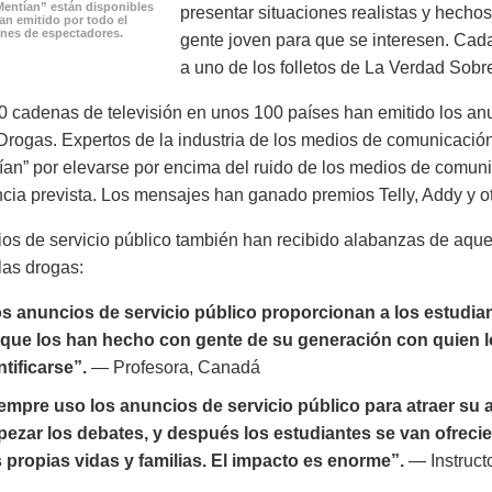
Mentían” están disponibles
presentar situaciones realistas y hech
han emitido por todo el
nes de espectadores.
gente joven para que se interesen. Cad
a uno de los folletos de La Verdad Sobr
 cadenas de televisión en unos 100 países han emitido los anu
Drogas. Expertos de la industria de los medios de comunicación
ían” por elevarse por encima del ruido de los medios de comun
ncia prevista. Los mensajes han ganado premios Telly, Addy y ot
os de servicio público también han recibido alabanzas de aqu
las drogas:
s anuncios de servicio público proporcionan a los estudia
que los han hecho con gente de su generación con quien 
ntificarse”.
— Profesora, Canadá
empre uso los anuncios de servicio público para atraer su 
ezar los debates, y después los estudiantes se van ofreci
 propias vidas y familias. El impacto es enorme”.
— Instruct