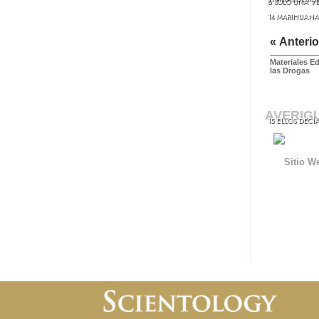
8 SÓLO UNA V
14 MARIHUANA
« Anterio
Materiales E
las Drogas
AVERIG
15 ELLOS DECÍ
Sitio W