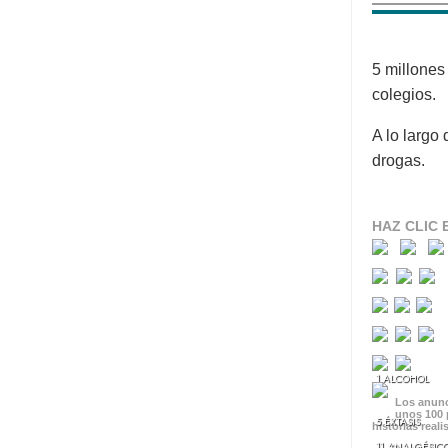
5 millones
colegios.
A lo largo
drogas.
HAZ CLIC 
1 ALCOHOL
Los anunc
unos 100 
5 ÉXTASIS
historias reali
11 ANALGÉSIC