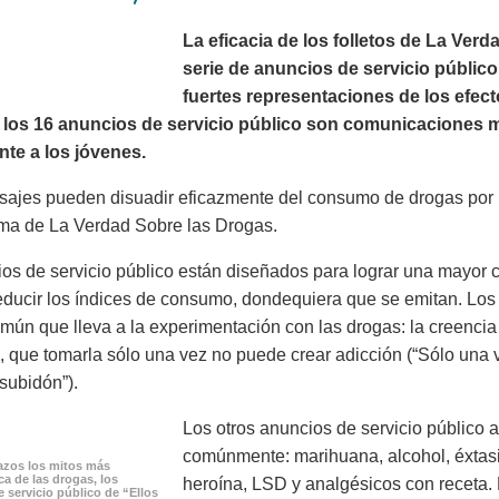
La eficacia de los folletos de La Ve
serie de anuncios de servicio público
fuertes representaciones de los efec
los 16 anuncios de servicio público son comunicaciones mo
nte a los jóvenes.
ajes pueden disuadir eficazmente del consumo de drogas por 
ma de La Verdad Sobre las Drogas.
os de servicio público están diseñados para lograr una mayor c
educir los índices de consumo, dondequiera que se emitan. Los
mún que lleva a la experimentación con las drogas: la creenci
), que tomarla sólo una vez no puede crear adicción (“Sólo una
subidón”).
Los otros anuncios de servicio público
comúnmente: marihuana, alcohol, éxtasis,
zos los mitos más
a de las drogas, los
heroína, LSD y analgésicos con receta.
 servicio público de “Ellos