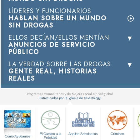
LÍDERES Y FUNCIONARIOS
HABLAN SOBRE UN MUNDO
SIN DROGAS
ELLOS DECÍAN/ELLOS MENTÍAN
ANUNCIOS DE SERVICIO
PÚBLICO
LA VERDAD SOBRE LAS DROGAS
GENTE REAL, HISTORIAS
REALES
Programas Humanitarios y de Mejora Social a nivel global
Patrocinados por la Iglesia de Scientology
▼
El Camino a la
Applied Scholastics
Criminon
Cómo Ayudamos
Felicidad