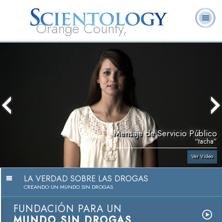
Orange County,
CA
Acerca de
L. Ronald
¿Qué es
Ministros
Preguntas
Libros
Nosotros
Hubbard
Scientology?
Voluntarios
Frecuentes
Mensaje de Servicio Público
“tacha”
Ver Video
LA VERDAD SOBRE LAS DROGAS
CREANDO UN MUNDO SIN DROGAS
FUNDACIÓN PARA UN
MUNDO SIN DROGAS