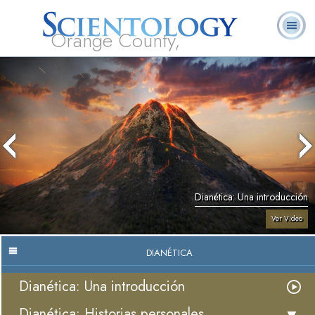
Orange County,
CA
Acerca de
L. Ronald
¿Qué es
Ministros
Preguntas
Libros
Nosotros
Hubbard
Scientology?
Voluntarios
Frecuentes
Dianética: Una introducción
Ver Video
DIANÉTICA
Dianética: Una introducción
Dianética: Historias personales